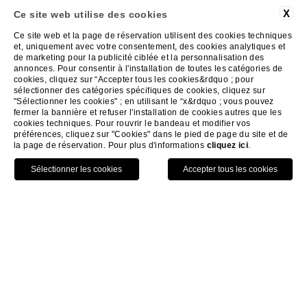
PLATANO SUITE
X
Ce site web utilise des cookies
Ce site web et la page de réservation utilisent des cookies techniques
et, uniquement avec votre consentement, des cookies analytiques et
Pour ceux qui préfèrent la
de marketing pour la publicité ciblée et la personnalisation des
annonces. Pour consentir à l'installation de toutes les catégories de
cookies, cliquez sur “Accepter tous les cookies&rdquo ; pour
discrétion et l'intimité, les
sélectionner des catégories spécifiques de cookies, cliquez sur
"Sélectionner les cookies" ; en utilisant le “x&rdquo ; vous pouvez
couples qui voyagent peut-être
fermer la bannière et refuser l'installation de cookies autres que les
cookies techniques. Pour rouvrir le bandeau et modifier vos
avec leur compagnon à quatre
préférences, cliquez sur "Cookies" dans le pied de page du site et de
la page de réservation. Pour plus d'informations
cliquez ici
.
pattes.
HOME
CIPRESSO ET PLATANO SUITE