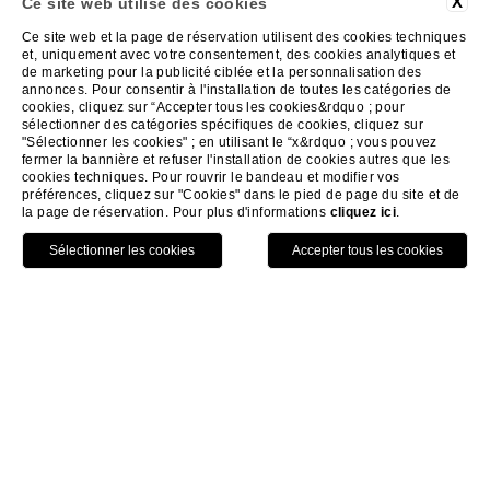
X
Ce site web utilise des cookies
Toutes nos expériences sont
Ce site web et la page de réservation utilisent des cookies techniques
et, uniquement avec votre consentement, des cookies analytiques et
destinées à un nombre limité de
de marketing pour la publicité ciblée et la personnalisation des
annonces. Pour consentir à l'installation de toutes les catégories de
cookies, cliquez sur “Accepter tous les cookies&rdquo ; pour
participants d'une même famille.
sélectionner des catégories spécifiques de cookies, cliquez sur
"Sélectionner les cookies" ; en utilisant le “x&rdquo ; vous pouvez
Les groupes restreints et intimes
fermer la bannière et refuser l'installation de cookies autres que les
cookies techniques. Pour rouvrir le bandeau et modifier vos
enrichissent votre expérience.
préférences, cliquez sur "Cookies" dans le pied de page du site et de
la page de réservation. Pour plus d'informations
cliquez ici
.
Prix sur demande.
HOME
EXPÉRIENCES
Villa Cordevigo vous offrira beaucoup
si vous la choisissez comme lieu de
vacances, mais elle vous offrira